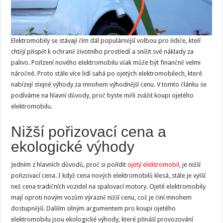
Elektromobily se stávají čím dál populárnější volbou pro řidiče, kteří
chtějí přispět k ochraně životního prostředí a snížit své náklady za
palivo. Pořízení nového elektromobilu však může být finančně velmi
náročné. Proto stále více lidí sahá po ojetých elektromobilech, které
nabízejí stejné výhody za mnohem výhodnější cenu. V tomto článku se
podíváme na hlavní důvody, proč byste měli zvážit koupi ojetého
elektromobilu.
Nižší pořizovací cena a
ekologické výhody
Jedním z hlavních důvodů, proč si pořídit
ojetý elektromobil
, je nižší
pořizovací cena. I když cena nových elektromobilů klesá, stále je vyšší
než cena tradičních vozidel na spalovací motory. Ojeté elektromobily
mají oproti novým vozům výrazně nižší cenu, což je činí mnohem
dostupnější. Dalším silným argumentem pro koupi ojetého
elektromobilu jsou ekologické výhody, které přináší provozování