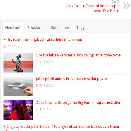
Další
Jak získat náhradní vozidlo po
nehodě v Plzni
Nedávné
Populární
Komentáře
Tagy
Kufry na motorku: jak vybrat na letní dovolenou
31.7.2026
Oprava laku a karoserie: kdy se vyplatí autolakovna
31.7.2026
Jak si půjčit auto v Praze: na co si dát pozor
30.7.2026
Dospělí si na Goodgame Big Farm hrají víc než děti
30.7.2026
Plánujete roadtrip? Z Brna můžete vyrazit za hranice bez obav z limitu