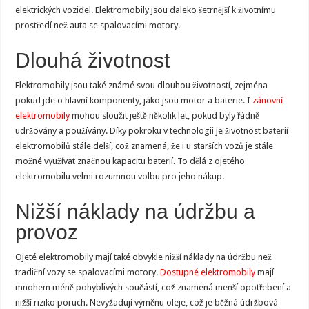
elektrických vozidel. Elektromobily jsou daleko šetrnější k životnímu
prostředí než auta se spalovacími motory.
Dlouhá životnost
Elektromobily jsou také známé svou dlouhou životností, zejména
pokud jde o hlavní komponenty, jako jsou motor a baterie. I
zánovní
elektromobily
mohou sloužit ještě několik let, pokud byly řádně
udržovány a používány. Díky pokroku v technologii je životnost baterií
elektromobilů stále delší, což znamená, že i u starších vozů je stále
možné využívat značnou kapacitu baterií. To dělá z ojetého
elektromobilu velmi rozumnou volbu pro jeho nákup.
Nižší náklady na údržbu a
provoz
Ojeté elektromobily mají také obvykle nižší náklady na údržbu než
tradiční vozy se spalovacími motory.
Dostupné elektromobily
mají
mnohem méně pohyblivých součástí, což znamená menší opotřebení a
nižší riziko poruch. Nevyžadují výměnu oleje, což je běžná údržbová