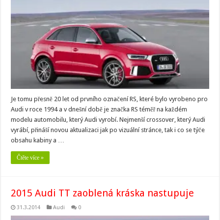
Je tomu přesně 20 let od prvního označení RS, které bylo vyrobeno pro
Audi v roce 1994 a v dnešní době je značka RS téměř na každém
modelu automobilu, který Audi vyrobí. Nejmenší crossover, který Audi
vyrábí, přináší novou aktualizaci jak po vizuální stránce, tak i co se týče
obsahu kabiny a …
Čtěte více »
2015 Audi TT zaoblená kráska nastupuje
31.3.2014
Audi
0