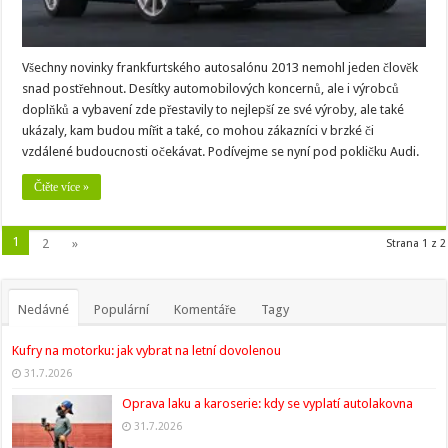
Všechny novinky frankfurtského autosalónu 2013 nemohl jeden člověk
snad postřehnout. Desítky automobilových koncernů, ale i výrobců
doplňků a vybavení zde přestavily to nejlepší ze své výroby, ale také
ukázaly, kam budou mířit a také, co mohou zákazníci v brzké či
vzdálené budoucnosti očekávat. Podívejme se nyní pod pokličku Audi.
Čtěte více »
1
2
»
Strana 1 z 2
Nedávné
Populární
Komentáře
Tagy
Kufry na motorku: jak vybrat na letní dovolenou
31.7.2026
Oprava laku a karoserie: kdy se vyplatí autolakovna
31.7.2026