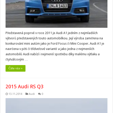
Představená poprvé v roce 2011 je Audi A1 jedním z nejmladších
výtvorů představených touto automobilkou. Její výroba zaměřena na
konkurování mini autům jako je Ford Focus či Mini Cooper. Audi A1 je
navržena v pěti či třídveřové variantě a jako jedna z nejmenších
automobilů Audi nabízí i nejmenší spotřebu díky malému výtlaku a
čtyřválcovým …
Čtěte více »
2015 Audi RS Q3
13.11.2014
Audi
0