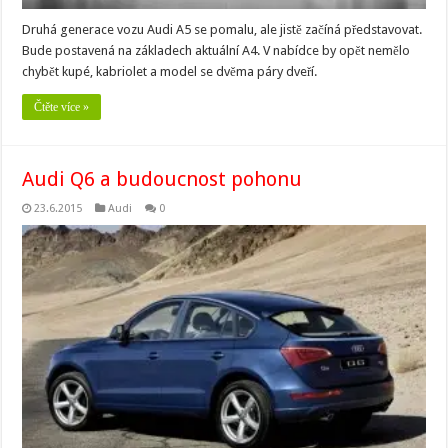
Druhá generace vozu Audi A5 se pomalu, ale jistě začíná představovat.
Bude postavená na základech aktuální A4. V nabídce by opět nemělo
chybět kupé, kabriolet a model se dvěma páry dveří.
Čtěte více »
Audi Q6 a budoucnost pohonu
23.6.2015
Audi
0