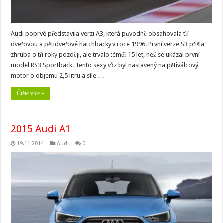
Audi poprvé představila verzi A3, která původně obsahovala tří
dveřovou a pětidveřové hatchbacky v roce 1996. První verze S3 přišla
zhruba o tři roky později, ale trvalo téměř 15 let, než se ukázal první
model RS3 Sportback. Tento sexy vůz byl nastavený na pětiválcový
motor o objemu 2,5 litru a síle …
Čtěte více »
2015 Audi A1
19.11.2014
Audi
0