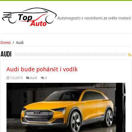
Domů
/
Audi
Audi
Audi bude pohánět i vodík
7.5.2019
Audi
0