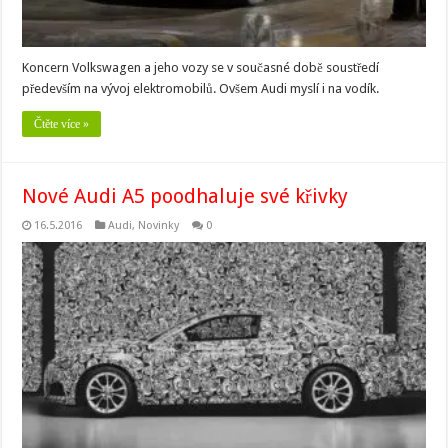
Koncern Volkswagen a jeho vozy se v současné době soustředí
především na vývoj elektromobilů. Ovšem Audi myslí i na vodík.
Čtěte více »
Nové Audi A5 poodhaluje své křivky
16.5.2016
Audi
,
Novinky
0