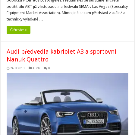
pobočku v Cerritos Los Angeles. Předtím než se tak stane můžete
pocítit sílu ABT již v listopadu, na festivalu SEMA v Las Vegas (Speciality
Equipment Market Association). Mimo jiné se tam představí vizuálně a
technicky vyladěné …
Čtěte více »
Audi předvedla kabriolet A3 a sportovní
Nanuk Quattro
26.9.2013
Audi
0