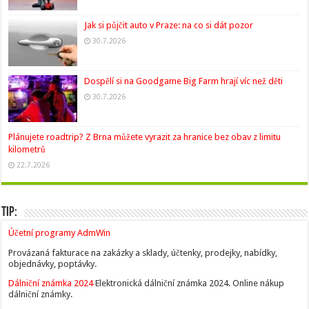
Jak si půjčit auto v Praze: na co si dát pozor
30.7.2026
Dospělí si na Goodgame Big Farm hrají víc než děti
30.7.2026
Plánujete roadtrip? Z Brna můžete vyrazit za hranice bez obav z limitu
kilometrů
22.7.2026
Tip:
Účetní programy AdmWin
Provázaná fakturace na zakázky a sklady, účtenky, prodejky, nabídky,
objednávky, poptávky.
Dálniční známka 2024
Elektronická dálniční známka 2024. Online nákup
dálniční známky.