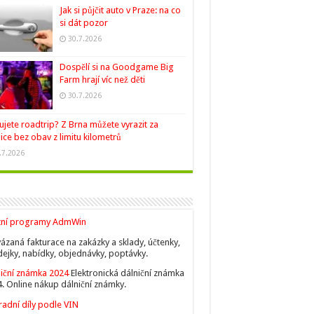
Jak si půjčit auto v Praze: na co
si dát pozor
30.7.2026
Dospělí si na Goodgame Big
Farm hrají víc než děti
30.7.2026
ujete roadtrip? Z Brna můžete vyrazit za
ice bez obav z limitu kilometrů
.7.2026
tní programy AdmWin
ázaná fakturace na zakázky a sklady, účtenky,
ejky, nabídky, objednávky, poptávky.
iční známka 2024
Elektronická dálniční známka
. Online nákup dálniční známky.
adní díly podle VIN