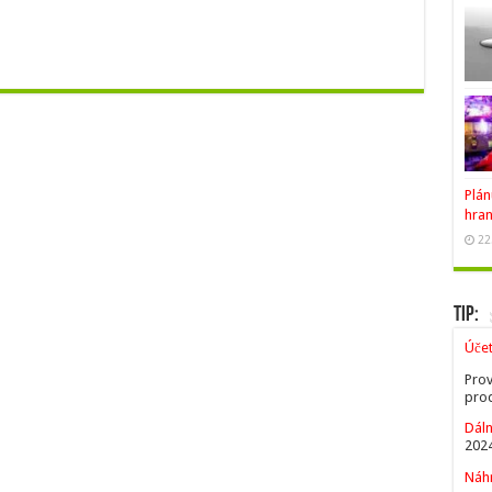
Plán
hran
22
Tip:
Úče
Prov
prod
Dáln
2024
Náhr