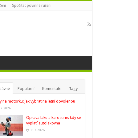
čení
Spočítat povinné ručení
dávné
Populární
Komentáře
Tagy
y na motorku: jak vybrat na letní dovolenou
.7.2026
Oprava laku a karoserie: kdy se
vyplatí autolakovna
31.7.2026