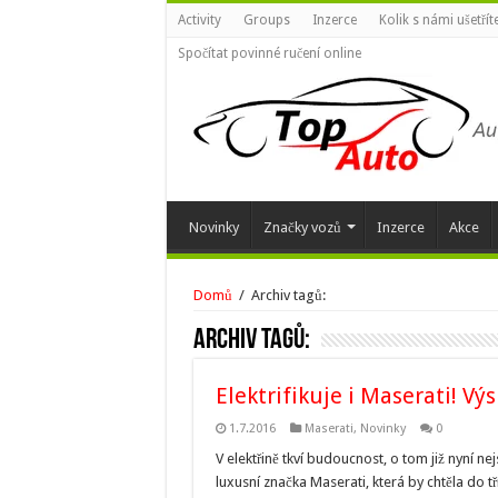
Activity
Groups
Inzerce
Kolik s námi ušetří
Spočítat povinné ručení online
Novinky
Značky vozů
Inzerce
Akce
Domů
/
Archiv tagů:
Archiv tagů:
Elektrifikuje i Maserati! Výs
1.7.2016
Maserati
,
Novinky
0
V elektřině tkví budoucnost, o tom již nyní ne
luxusní značka Maserati, která by chtěla do tř