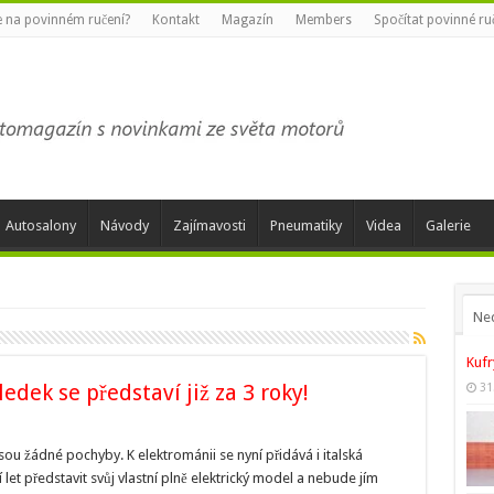
te na povinném ručení?
Kontakt
Magazín
Members
Spočítat povinné ru
Autosalony
Návody
Zajímavosti
Pneumatiky
Videa
Galerie
Ne
Kufr
ledek se představí již za 3 roky!
31
jsou žádné pochyby. K elektrománii se nyní přidává i italská
í let představit svůj vlastní plně elektrický model a nebude jím