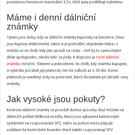
povolenou hmotnost maximálně 3,5 t. Větší auta podléhají mýtnému.
Máme i denní dálniční
známky
Tytam jsou doby, kdy se dálniční známky kupovaly na benzince. Dnes
jsou kupóny elektronické, takže si je pohodlně objednáte třeba i z
mobilu už ve chvíli, kdy jste vyrazili na cestu – měl by to samozřejmě
dělat spolujezdec, nikoliv řidič za jízdy. K dispozici je
roční dálniční
známka
, měsíční, 10denní a jednodenní. Ve chvíli, kdy známku kupujete,
si vybíráte počátek její platnosti, ten lze odložit až o 30 dní. Konec
platnosti je uvedený vždy na potvrzení, které dostanete při úhradě ceny
známky.
Jak vysoké jsou pokuty?
Kontrola dálniční známky se provádí dvěma způsoby. Buď můžete na
dálnicích potkat hlídková vozidla, která jsou vybavená kamerovým
systémem na rozpoznávání SPZ, nebo se policie může připojit
vzdáleně ke kontrolním branám, které taktéž rozpoznávají SPZ