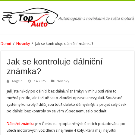
Domů
/
Novinky
/
Jak se kontroluje dálniční známka?
Jak se kontroluje dálniční
známka?
Angelo
7.4.2025
Novinky
Jeli jste někdy po dálnici bez dálniční známky? V minulosti vám to
možná prošlo, ale teď už se to zkoušet opravdu nevyplatí. Současné
systémy kontroly řidičů jsou totiž daleko důmyslnější a projet celý úsek
po dálnici bez kontroly by se vám vůbec nemuselo podařit.
Dálniční známka
je v Česku na zpoplatněných úsecích požadována po
všech motorových vozidlech s nejméně 4 koly, která mají největší