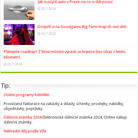
Jak si půjčit auto v Praze: na co si dát pozor
30.7.2026
Dospělí si na Goodgame Big Farm hrají víc než děti
30.7.2026
Plánujete roadtrip? Z Brna můžete vyrazit za hranice bez obav z limitu
kilometrů
22.7.2026
Tip:
Účetní programy AdmWin
Provázaná fakturace na zakázky a sklady, účtenky, prodejky, nabídky,
objednávky, poptávky.
Dálniční známka 2024
Elektronická dálniční známka 2024. Online nákup
dálniční známky.
Náhradní díly podle VIN