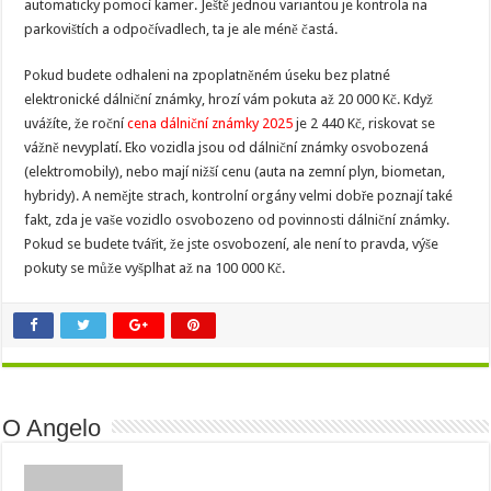
automaticky pomocí kamer. Ještě jednou variantou je kontrola na
parkovištích a odpočívadlech, ta je ale méně častá.
Pokud budete odhaleni na zpoplatněném úseku bez platné
elektronické dálniční známky, hrozí vám pokuta až 20 000 Kč. Když
uvážíte, že roční
cena dálniční známky 2025
je 2 440 Kč, riskovat se
vážně nevyplatí. Eko vozidla jsou od dálniční známky osvobozená
(elektromobily), nebo mají nižší cenu (auta na zemní plyn, biometan,
hybridy). A nemějte strach, kontrolní orgány velmi dobře poznají také
fakt, zda je vaše vozidlo osvobozeno od povinnosti dálniční známky.
Pokud se budete tvářit, že jste osvobození, ale není to pravda, výše
pokuty se může vyšplhat až na 100 000 Kč.
O Angelo