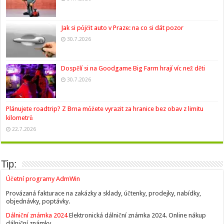
Jak si půjčit auto v Praze: na co si dát pozor
30.7.2026
Dospělí si na Goodgame Big Farm hrají víc než děti
30.7.2026
Plánujete roadtrip? Z Brna můžete vyrazit za hranice bez obav z limitu
kilometrů
22.7.2026
Tip:
Účetní programy AdmWin
Provázaná fakturace na zakázky a sklady, účtenky, prodejky, nabídky,
objednávky, poptávky.
Dálniční známka 2024
Elektronická dálniční známka 2024. Online nákup
dálniční známky.