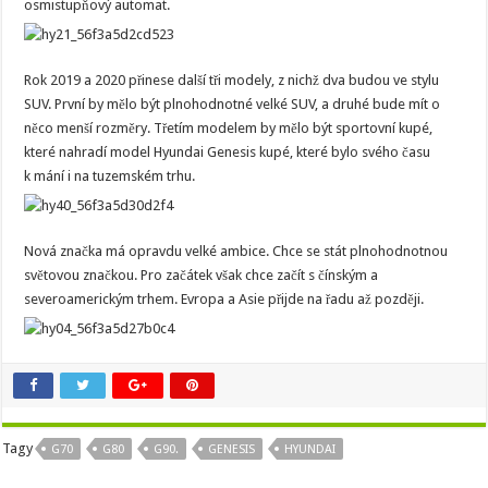
osmistupňový automat.
Rok 2019 a 2020 přinese další tři modely, z nichž dva budou ve stylu
SUV. První by mělo být plnohodnotné velké SUV, a druhé bude mít o
něco menší rozměry. Třetím modelem by mělo být sportovní kupé,
které nahradí model Hyundai Genesis kupé, které bylo svého času
k mání i na tuzemském trhu.
Nová značka má opravdu velké ambice. Chce se stát plnohodnotnou
světovou značkou. Pro začátek však chce začít s čínským a
severoamerickým trhem. Evropa a Asie přijde na řadu až později.
Tagy
G70
G80
G90.
GENESIS
HYUNDAI