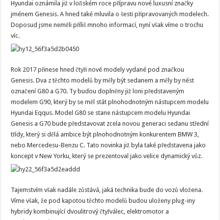
Hyundai oznámila již v loňském roce přípravu nové luxusní značky
jménem Genesis. A hned také mluvila o šesti připravovaných modelech.
Doposud jsme neměli příliš mnoho informací, nyní však víme o trochu
víc.
Rok 2017 přinese hned čtyři nové modely vydané pod značkou
Genesis. Dva z těchto modelů by měly být sedanem a měly by nést
označení G80 a G70. Ty budou doplněny již loni představeným
modelem G90, který by se měl stát plnohodnotným nástupcem modelu
Hyundai Eqqus. Model G80 se stane nástupcem modelu Hyundai
Genesis a G70 bude představovat zcela novou generaci sedanu střední
třídy, který si dělá ambice být plnohodnotným konkurentem BMW 3,
nebo Mercedesu-Benzu C. Tato novinka již byla také představena jako
koncept v New Yorku, který se prezentoval jako velice dynamický vůz.
Tajemstvím však nadále zůstává, jaká technika bude do vozů vložena.
Víme však, že pod kapotou těchto modelů budou uloženy plug-iny
hybridy kombinující dvoulitrový čtyřválec, elektromotor a