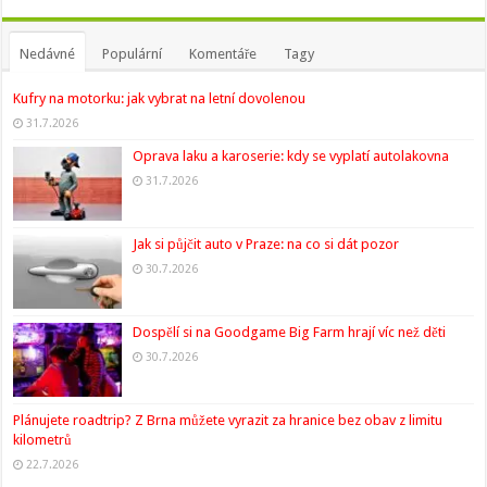
Nedávné
Populární
Komentáře
Tagy
Kufry na motorku: jak vybrat na letní dovolenou
31.7.2026
Oprava laku a karoserie: kdy se vyplatí autolakovna
31.7.2026
Jak si půjčit auto v Praze: na co si dát pozor
30.7.2026
Dospělí si na Goodgame Big Farm hrají víc než děti
30.7.2026
Plánujete roadtrip? Z Brna můžete vyrazit za hranice bez obav z limitu
kilometrů
22.7.2026