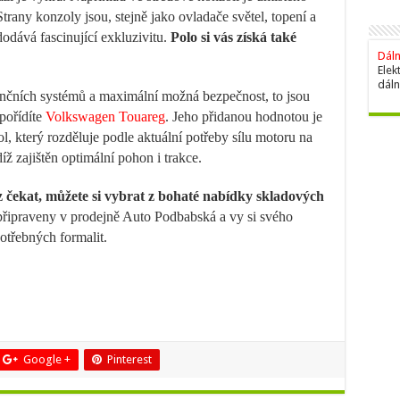
trany konzoly jsou, stejně jako ovladače světel, topení a
dodává fascinující exkluzivitu.
Polo si vás získá také
Dáln
Elek
dáln
nčních systémů a maximální možná bezpečnost, to jsou
 pořídíte
Volkswagen Touareg
. Jeho přidanou hodnotou je
l, který rozděluje podle aktuální potřeby sílu motoru na
ž zajištěn optimální pohon i trakce.
 čekat, můžete si vybrat z bohaté nabídky skladových
připraveny v prodejně Auto Podbabská a vy si svého
otřebných formalit.
Google +
Pinterest