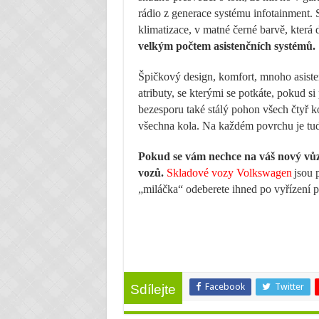
rádio z generace systému infotainment. S
klimatizace, v matné černé barvě, která 
velkým počtem asistenčních systémů.
Špičkový design, komfort, mnoho asiste
atributy, se kterými se potkáte, pokud si
bezesporu také stálý pohon všech čtyř ko
všechna kola. Na každém povrchu je tudí
Pokud se vám nechce na váš nový vůz
vozů.
Skladové vozy Volkswagen
jsou 
„miláčka“ odeberete ihned po vyřízení p
Facebook
Twitter
Sdílejte