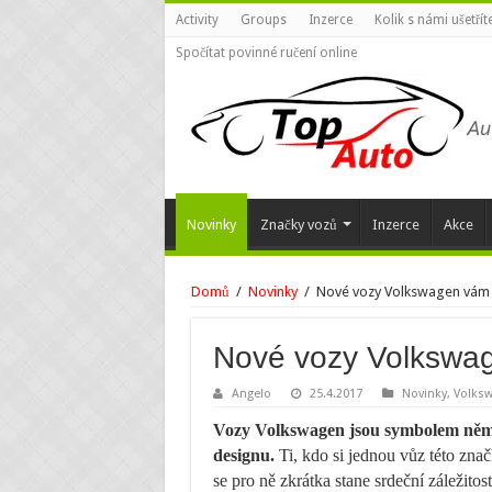
Activity
Groups
Inzerce
Kolik s námi ušetří
Spočítat povinné ručení online
Novinky
Značky vozů
Inzerce
Akce
Domů
/
Novinky
/
Nové vozy Volkswagen vám n
Nové vozy Volkswage
Angelo
25.4.2017
Novinky
,
Volks
Vozy Volkswagen jsou symbolem němec
designu.
Ti, kdo si jednou vůz této zna
se pro ně zkrátka stane srdeční záležitost