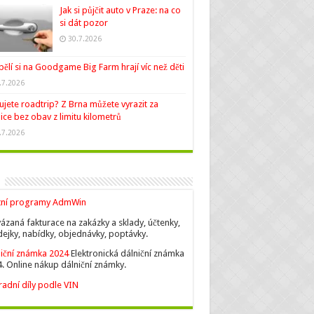
Jak si půjčit auto v Praze: na co
si dát pozor
30.7.2026
ělí si na Goodgame Big Farm hrají víc než děti
.7.2026
ujete roadtrip? Z Brna můžete vyrazit za
ice bez obav z limitu kilometrů
.7.2026
tní programy AdmWin
ázaná fakturace na zakázky a sklady, účtenky,
ejky, nabídky, objednávky, poptávky.
iční známka 2024
Elektronická dálniční známka
. Online nákup dálniční známky.
adní díly podle VIN