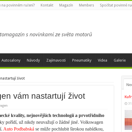
te na povinném ručení?
Kontakt
Magazín
Members
Spočítat povinné ru
Autosalony
Návody
Zajímavosti
Pneumatiky
Videa
Galerie
astartují život
Ne
n vám nastartují život
Kufr
31
wagen
ké kvality, nejnovějších technologií a prvotřídního
čky pořídí, už nikdy neuvažují o žádné jiné. Volkswagen
í.
Auto Podbabská
se může pochlubit širokou nabídkou,