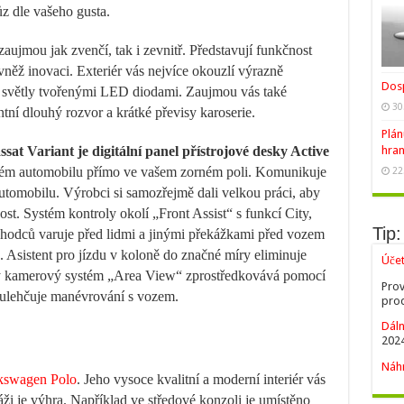
ůz dle vašeho gusta.
aujmou jak zvenčí, tak i zevnitř. Představují funkčnost
ovněž inovaci. Exteriér vás nejvíce okouzlí výrazně
Dosp
 světly tvořenými LED diodami. Zaujmou vás také
30
ntní dlouhý rozvor a krátké převisy karoserie.
Plán
t Variant je digitální panel přístrojové desky Active
hran
celém automobilu přímo ve vašem zorném poli. Komunikuje
22
automobilu. Výrobci si samozřejmě dali velkou práci, aby
st. Systém kontroly okolí „Front Assist“ s funkcí City,
Tip:
hodců varuje před lidmi a jinými překážkami před vozem
 Asistent pro jízdu v koloně do značné míry eliminuje
Úče
vý kamerový systém „Area View“ zprostředkovává pomocí
Prov
 ulehčuje manévrování s vozem.
prod
Dáln
2024
Náhr
kswagen Polo
. Jeho vysoce kvalitní a moderní interiér vás
ži je výhra. Například ve středové konzoli je umístěno