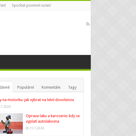
čení
Spočítat povinné ručení
dávné
Populární
Komentáře
Tagy
y na motorku: jak vybrat na letní dovolenou
.7.2026
Oprava laku a karoserie: kdy se
vyplatí autolakovna
31.7.2026