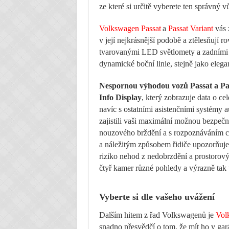
ze které si určitě vyberete ten správný v
Volkswagen Passat
a
Passat Variant
vás z
v její nejkrásnější podobě a ztělesňují r
tvarovanými LED světlomety a zadními
dynamické boční linie, stejně jako elega
Nespornou výhodou vozů Passat a Passa
Info Display
, který zobrazuje data o 
navíc s ostatními asistenčními systémy 
zajistili vaši maximální možnou bezpečno
nouzového brždění a s rozpoznáváním c
a náležitým způsobem řidiče upozorňuje.
riziko nehod z nedobrzdění a prostoro
čtyř kamer různé pohledy a výrazně tak
Vyberte si dle vašeho uvážení
Dalším hitem z řad Volkswagenů je
Vol
snadno přesvědčí o tom, že mít ho v gará