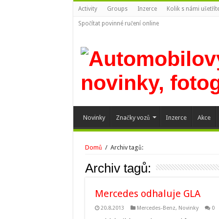
Activity
Groups
Inzerce
Kolik s námi ušetří
Spočítat povinné ručení online
Novinky
Značky vozů
Inzerce
Akce
Domů
/
Archiv tagů:
Archiv tagů:
Mercedes odhaluje GLA
20.8.2013
Mercedes-Benz
,
Novinky
0