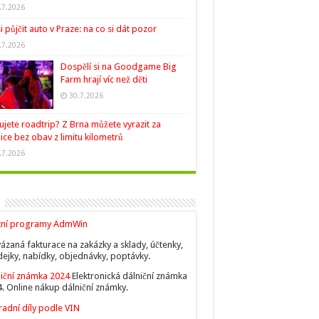
.7.2026
si půjčit auto v Praze: na co si dát pozor
.7.2026
Dospělí si na Goodgame Big
Farm hrají víc než děti
30.7.2026
ujete roadtrip? Z Brna můžete vyrazit za
ice bez obav z limitu kilometrů
.7.2026
tní programy AdmWin
ázaná fakturace na zakázky a sklady, účtenky,
ejky, nabídky, objednávky, poptávky.
iční známka 2024
Elektronická dálniční známka
. Online nákup dálniční známky.
adní díly podle VIN