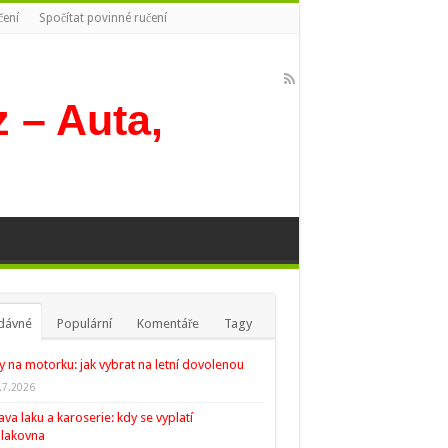
čení
Spočítat povinné ručení
dávné
Populární
Komentáře
Tagy
y na motorku: jak vybrat na letní dovolenou
.7.2026
va laku a karoserie: kdy se vyplatí
lakovna