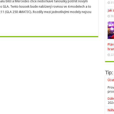
malu blíží a Mercedes chce nedočkavé fanoušky potěšit novým
31
 GLA. Tento kousek bude nabízený rovnou ve 4 modelech a to
Jak 
11 (GLA 250 4MATIC). Rozdíly mezi jednotlivými modely nejsou
30
Plán
hran
22
Tip:
Úče
Prov
prod
Dáln
2024
Náhr