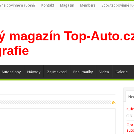
te na povinném ručení?
Kontakt
Magazín
Members
Spočítat povinné ru
Autosalony
Návody
Zajímavosti
Pneumatiky
Videa
Galerie
Ne
Kufr
31
Opra
auto