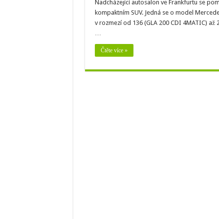
Nadcházející autosalon ve Frankfurtu se po
kompaktním SUV. Jedná se o model Mercedes
v rozmezí od 136 (GLA 200 CDI 4MATIC) až 2
…
Čtěte více »