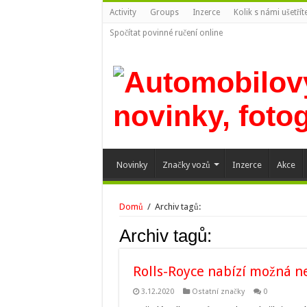
Activity
Groups
Inzerce
Kolik s námi ušetří
Spočítat povinné ručení online
Novinky
Značky vozů
Inzerce
Akce
Domů
/
Archiv tagů:
Archiv tagů:
Rolls-Royce nabízí možná ne
3.12.2020
Ostatní značky
0