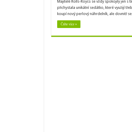
Majitelé Rolls-Royců se vždy spokojily jen s t
přichystala unikátní sedátko, které využijí tř
koupí nový perlový náhrdelník, ale dovnitř s
Čtěte více »