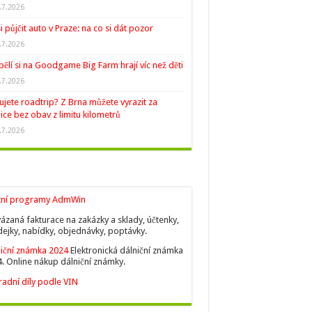
.7.2026
si půjčit auto v Praze: na co si dát pozor
.7.2026
ělí si na Goodgame Big Farm hrají víc než děti
.7.2026
ujete roadtrip? Z Brna můžete vyrazit za
ice bez obav z limitu kilometrů
.7.2026
tní programy AdmWin
ázaná fakturace na zakázky a sklady, účtenky,
ejky, nabídky, objednávky, poptávky.
iční známka 2024
Elektronická dálniční známka
. Online nákup dálniční známky.
adní díly podle VIN