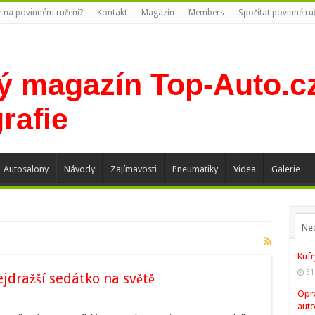
te na povinném ručení?
Kontakt
Magazín
Members
Spočítat povinné ru
Autosalony
Návody
Zajímavosti
Pneumatiky
Videa
Galerie
Ne
Kufr
31
jdražší sedátko na světě
Opra
auto