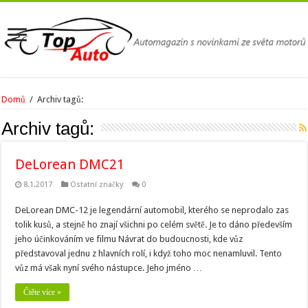
Domů
/
Archiv tagů:
Archiv tagů:
DeLorean DMC21
8.1.2017
Ostatní značky
0
DeLorean DMC-12 je legendární automobil, kterého se neprodalo zas
tolik kusů, a stejně ho znají všichni po celém světě. Je to dáno především
jeho účinkováním ve filmu Návrat do budoucnosti, kde vůz
představoval jednu z hlavních rolí, i když toho moc nenamluvil. Tento
vůz má však nyní svého nástupce. Jeho jméno …
Čtěte více »