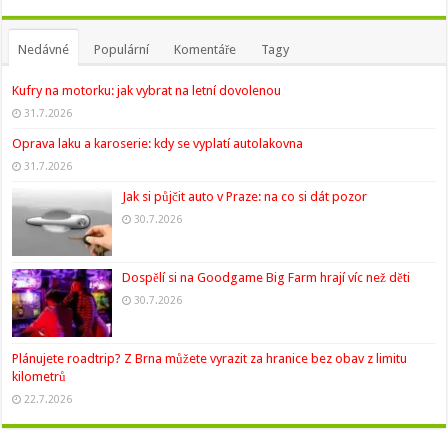
Nedávné
Populární
Komentáře
Tagy
Kufry na motorku: jak vybrat na letní dovolenou
31.7.2026
Oprava laku a karoserie: kdy se vyplatí autolakovna
31.7.2026
Jak si půjčit auto v Praze: na co si dát pozor
30.7.2026
Dospělí si na Goodgame Big Farm hrají víc než děti
30.7.2026
Plánujete roadtrip? Z Brna můžete vyrazit za hranice bez obav z limitu
kilometrů
22.7.2026