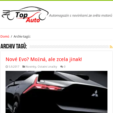
Domů
/
Archiv tagů:
Archiv tagů:
Nové Evo? Možná, ale zcela jinak!
5.9.2017
Novinky
,
Ostatní značky
0