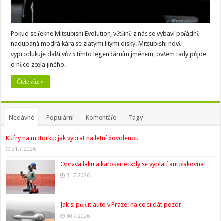
Pokud se řekne Mitsubishi Evolution, většině z nás se vybaví pořádně
nadupaná modrá kára se zlatými litými disky. Mitsubishi nově
vyprodukuje další vůz s tímto legendárním jménem, ovšem tady půjde
o něco zcela jiného.
Čtěte více »
Nedávné
Populární
Komentáře
Tagy
Kufry na motorku: jak vybrat na letní dovolenou
31.7.2026
Oprava laku a karoserie: kdy se vyplatí autolakovna
31.7.2026
Jak si půjčit auto v Praze: na co si dát pozor
30.7.2026