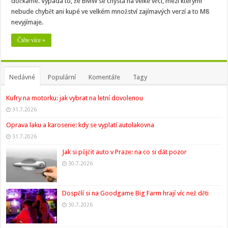
dočkáme. Vypadá to, že BMW se chystá na velké věci, mezi kterými
nebude chybět ani kupé ve velkém množství zajímavých verzí a to M8
nevyjímaje.
Čtěte více »
Nedávné
Populární
Komentáře
Tagy
Kufry na motorku: jak vybrat na letní dovolenou
31.7.2026
Oprava laku a karoserie: kdy se vyplatí autolakovna
31.7.2026
Jak si půjčit auto v Praze: na co si dát pozor
30.7.2026
Dospělí si na Goodgame Big Farm hrají víc než děti
30.7.2026