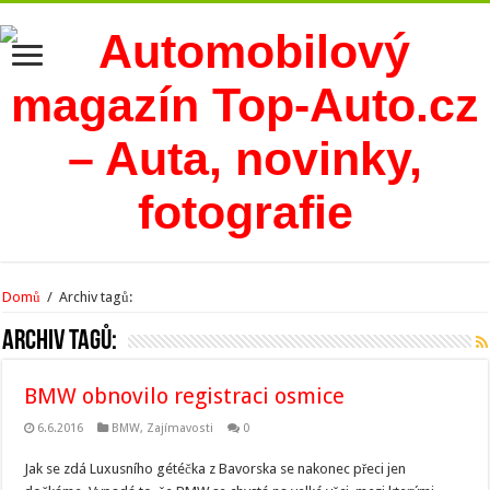
Domů
/
Archiv tagů:
Archiv tagů:
BMW obnovilo registraci osmice
6.6.2016
BMW
,
Zajímavosti
0
Jak se zdá Luxusního gétéčka z Bavorska se nakonec přeci jen