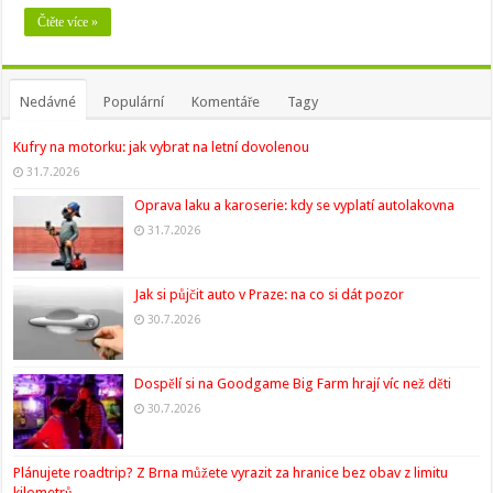
Čtěte více »
Nedávné
Populární
Komentáře
Tagy
Kufry na motorku: jak vybrat na letní dovolenou
31.7.2026
Oprava laku a karoserie: kdy se vyplatí autolakovna
31.7.2026
Jak si půjčit auto v Praze: na co si dát pozor
30.7.2026
Dospělí si na Goodgame Big Farm hrají víc než děti
30.7.2026
Plánujete roadtrip? Z Brna můžete vyrazit za hranice bez obav z limitu
kilometrů