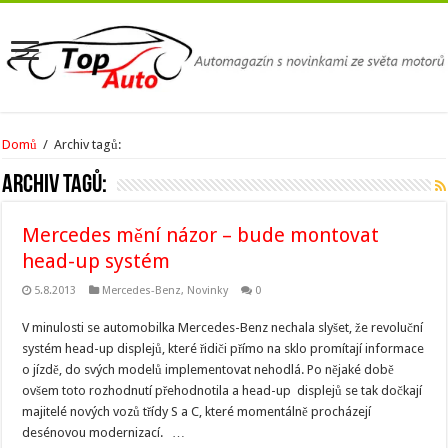
Domů
/
Archiv tagů:
Archiv tagů:
Mercedes mění názor – bude montovat
head-up systém
5.8.2013
Mercedes-Benz
,
Novinky
0
V minulosti se automobilka Mercedes-Benz nechala slyšet, že revoluční
systém head-up displejů, které řidiči přímo na sklo promítají informace
o jízdě, do svých modelů implementovat nehodlá. Po nějaké době
ovšem toto rozhodnutí přehodnotila a head-up displejů se tak dočkají
majitelé nových vozů třídy S a C, které momentálně procházejí
desénovou modernizací. …