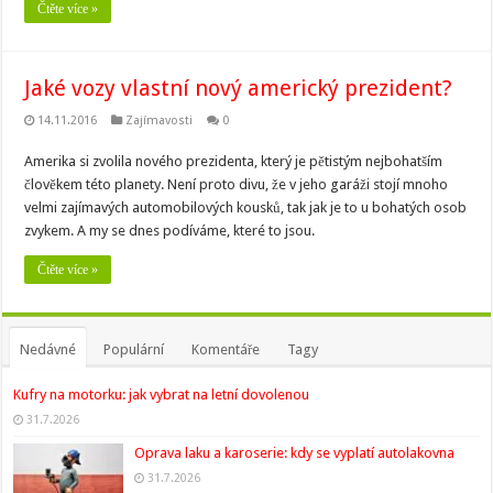
Čtěte více »
Jaké vozy vlastní nový americký prezident?
14.11.2016
Zajímavosti
0
Amerika si zvolila nového prezidenta, který je pětistým nejbohatším
člověkem této planety. Není proto divu, že v jeho garáži stojí mnoho
velmi zajímavých automobilových kousků, tak jak je to u bohatých osob
zvykem. A my se dnes podíváme, které to jsou.
Čtěte více »
Nedávné
Populární
Komentáře
Tagy
Kufry na motorku: jak vybrat na letní dovolenou
31.7.2026
Oprava laku a karoserie: kdy se vyplatí autolakovna
31.7.2026