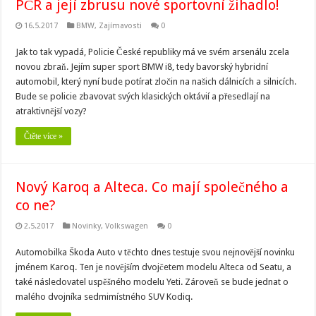
PČR a její zbrusu nové sportovní žihadlo!
16.5.2017
BMW
,
Zajímavosti
0
Jak to tak vypadá, Policie České republiky má ve svém arsenálu zcela
novou zbraň. Jejím super sport BMW i8, tedy bavorský hybridní
automobil, který nyní bude potírat zločin na našich dálnicích a silnicích.
Bude se policie zbavovat svých klasických oktávií a přesedlají na
atraktivnější vozy?
Čtěte více »
Nový Karoq a Alteca. Co mají společného a
co ne?
2.5.2017
Novinky
,
Volkswagen
0
Automobilka Škoda Auto v těchto dnes testuje svou nejnovější novinku
jménem Karoq. Ten je novějším dvojčetem modelu Alteca od Seatu, a
také následovatel uspěšného modelu Yeti. Zároveň se bude jednat o
malého dvojníka sedmimístného SUV Kodiq.