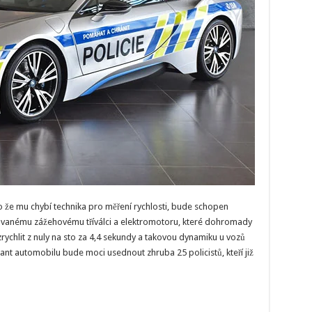
 že mu chybí technika pro měření rychlosti, bude schopen
lňovanému zážehovému tříválci a elektromotoru, které dohromady
ychlit z nuly na sto za 4,4 sekundy a takovou dynamiku u vozů
lant automobilu bude moci usednout zhruba 25 policistů, kteří již