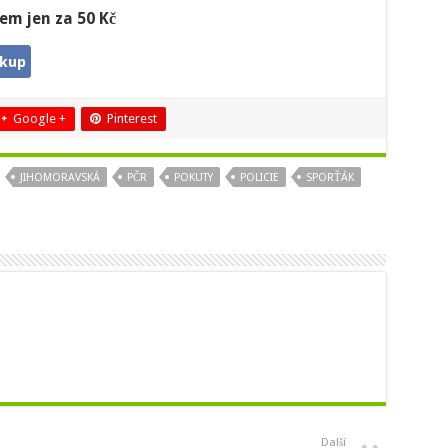
em jen za 50 Kč
ákup
Google +
Pinterest
JIHOMORAVSKÁ
PČR
POKUTY
POLICIE
SPORŤÁK
Další