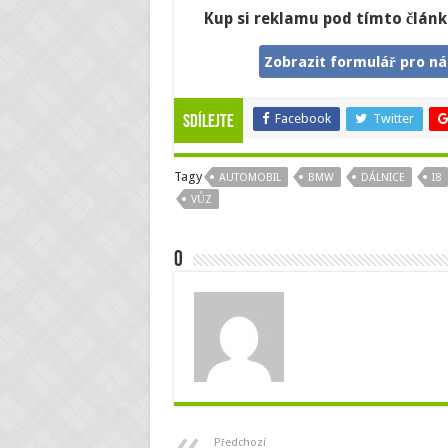
Kup si reklamu pod tímto článk
Zobrazit formulář pro n
Facebook
Twitter
Sdílejte
Tagy
AUTOMOBIL
BMW
DÁLNICE
I8
VŮZ
O
Předchozí