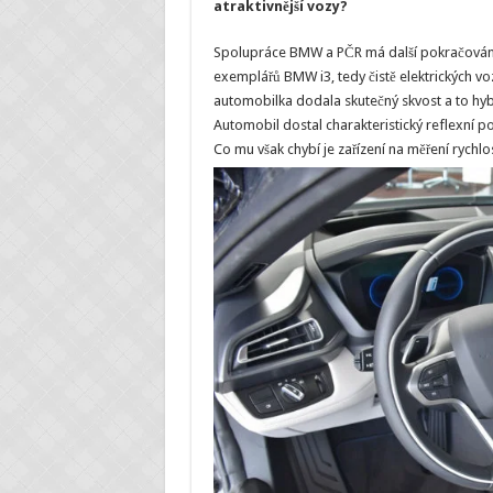
atraktivnější vozy?
Spolupráce BMW a PČR má další pokračování.
exemplářů BMW i3, tedy čistě elektrických voz
automobilka dodala skutečný skvost a to hybr
Automobil dostal charakteristický reflexní p
Co mu však chybí je zařízení na měření rychlos