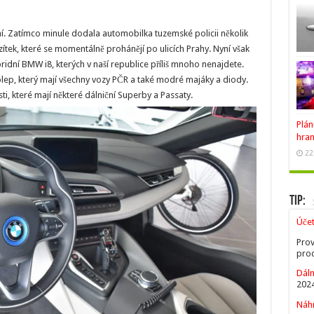
 Zatímco minule dodala automobilka tuzemské policii několik
ítek, které se momentálně prohánějí po ulicích Prahy. Nyní však
idní BMW i8, kterých v naší republice příliš mnoho nenajdete.
olep, který mají všechny vozy PČR a také modré majáky a diody.
ti, které mají některé dálniční Superby a Passaty.
Plán
hran
22
Tip:
Úče
Prov
prod
Dáln
2024
Náhr