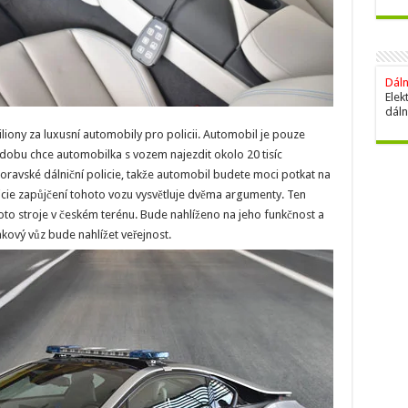
Dáln
Elek
dáln
iliony za luxusní automobily pro policii. Automobil je pouze
 dobu chce automobilka s vozem najezdit okolo 20 tisíc
oravské dálniční policie, takže automobil budete moci potkat na
licie zapůjčení tohoto vozu vysvětluje dvěma argumenty. Ten
hoto stroje v českém terénu. Bude nahlíženo na jeho funkčnost a
 takový vůz bude nahlížet veřejnost.