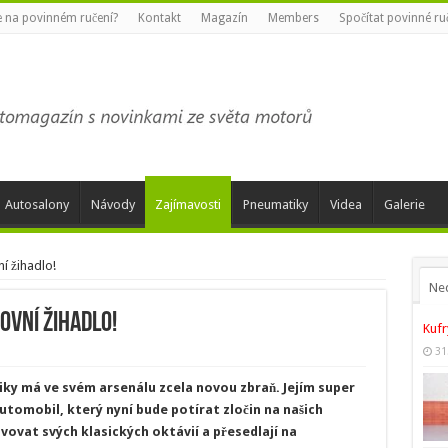
te na povinném ručení?
Kontakt
Magazín
Members
Spočítat povinné ru
Autosalony
Návody
Zajímavosti
Pneumatiky
Videa
Galerie
í žihadlo!
Ne
ovní žihadlo!
Kufr
31
liky má ve svém arsenálu zcela novou zbraň. Jejím super
utomobil, který nyní bude potírat zločin na našich
bavovat svých klasických oktávií a přesedlají na