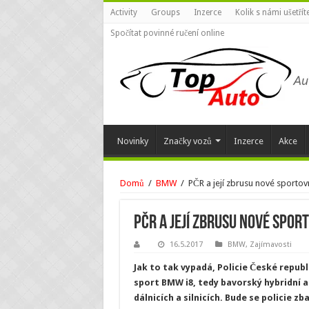
Activity
Groups
Inzerce
Kolik s námi ušetří
Spočítat povinné ručení online
Novinky
Značky vozů
Inzerce
Akce
Domů
/
BMW
/
PČR a její zbrusu nové sportovn
PČR a její zbrusu nové sport
16.5.2017
BMW
,
Zajímavosti
Jak to tak vypadá, Policie České repub
sport BMW i8, tedy bavorský hybridní a
dálnicích a silnicích. Bude se policie z