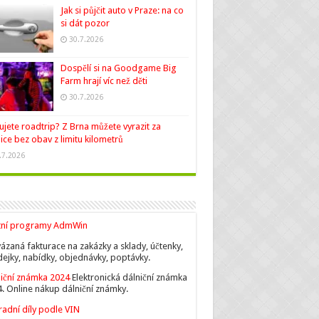
Jak si půjčit auto v Praze: na co
si dát pozor
30.7.2026
Dospělí si na Goodgame Big
Farm hrají víc než děti
30.7.2026
ujete roadtrip? Z Brna můžete vyrazit za
ice bez obav z limitu kilometrů
.7.2026
tní programy AdmWin
ázaná fakturace na zakázky a sklady, účtenky,
ejky, nabídky, objednávky, poptávky.
iční známka 2024
Elektronická dálniční známka
. Online nákup dálniční známky.
adní díly podle VIN