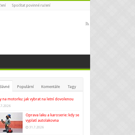
čení
Spočítat povinné ručení
dávné
Populární
Komentáře
Tagy
y na motorku: jak vybrat na letní dovolenou
.7.2026
Oprava laku a karoserie: kdy se
vyplatí autolakovna
31.7.2026