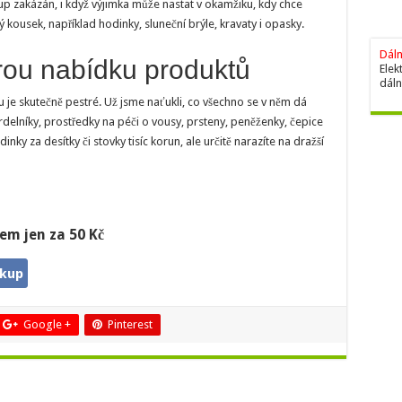
up zakázán, i když výjimka může nastat v okamžiku, kdy chce
kousek, například hodinky, sluneční brýle, kravaty i opasky.
Dáln
ou nabídku produktů
Elek
dáln
je skutečně pestré. Už jsme naťukli, co všechno se v něm dá
rdelníky, prostředky na péči o vousy, prsteny, peněženky, čepice
inky za desítky či stovky tisíc korun, ale určitě narazíte na dražší
em jen za 50 Kč
ákup
Google +
Pinterest