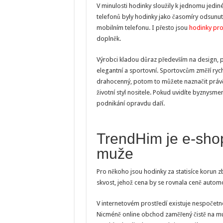
V minulosti hodinky sloužily k jednomu jedin
telefonů byly hodinky jako časomíry odsunuty
mobilním telefonu. I přesto jsou
hodinky pr
doplněk.
Výrobci kladou důraz především na design, př
elegantní a sportovní. Sportovcům změří rychl
drahocenný, potom to můžete naznačit právě z
životní styl nositele. Pokud uvidíte byznysme
podnikání opravdu daří.
TrendHim je e-shop
muže
Pro někoho jsou hodinky za statisíce korun z
skvost, jehož cena by se rovnala ceně autom
V internetovém prostředí existuje nespočetné
Nicméně online obchod zaměřený čistě na muž