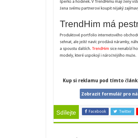
šperků a hodinek. V TrendHimu mají ženy vst
žena svému partnerovi koupit nějaký zajímavý 
TrendHim má pestr
Produktové portfolio internetového obchodu 
sehnat, ale ještě navíc prodává náramky, náh
a spoustu dalších.
TrendHim
sice nenabízí hod
modely, které uspokojí i náročnějšího muže.
Kup si reklamu pod tímto článk
Zobrazit formulář pro n
Facebook
Twitter
Sdílejte