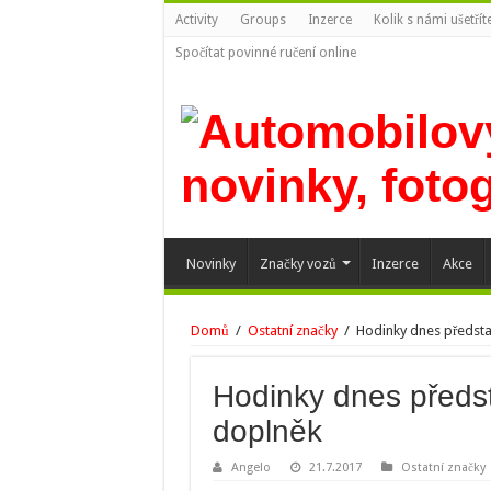
Activity
Groups
Inzerce
Kolik s námi ušetří
Spočítat povinné ručení online
Novinky
Značky vozů
Inzerce
Akce
Domů
/
Ostatní značky
/
Hodinky dnes předsta
Hodinky dnes předst
doplněk
Angelo
21.7.2017
Ostatní značky