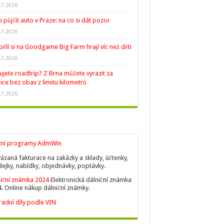
.7.2026
si půjčit auto v Praze: na co si dát pozor
.7.2026
ělí si na Goodgame Big Farm hrají víc než děti
.7.2026
ujete roadtrip? Z Brna můžete vyrazit za
ice bez obav z limitu kilometrů
.7.2026
tní programy AdmWin
ázaná fakturace na zakázky a sklady, účtenky,
ejky, nabídky, objednávky, poptávky.
iční známka 2024
Elektronická dálniční známka
. Online nákup dálniční známky.
adní díly podle VIN