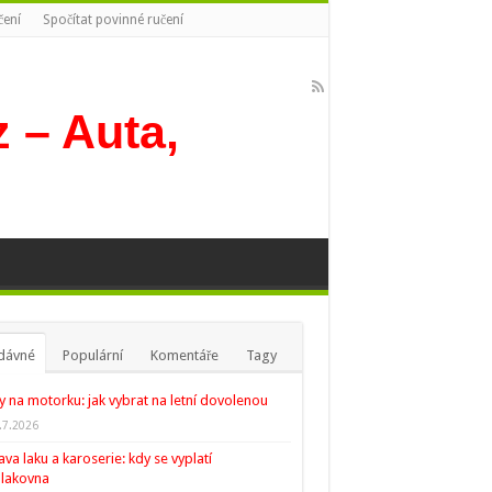
čení
Spočítat povinné ručení
dávné
Populární
Komentáře
Tagy
y na motorku: jak vybrat na letní dovolenou
.7.2026
va laku a karoserie: kdy se vyplatí
lakovna