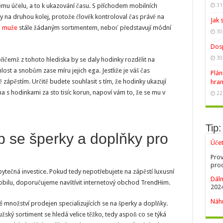
ému účelu, a to k ukazování času. S příchodem mobilních
31
 na druhou kolej, protože člověk kontroloval čas právě na
Jak 
o muže
stále žádaným sortimentem, neboť představují módní
30
Dosp
30
ičemž z tohoto hlediska by se daly hodinky rozdělit na
ost a snobům zase míru jejich ega. Jestliže je váš čas
Plán
ápěstím. Určitě budete souhlasit s tím, že hodinky ukazují
hran
na s hodinkami za sto tisíc korun, napoví vám to, že se mu v
22
Tip:
 se šperky a doplňky pro
Úče
Prov
prod
bytečná investice. Pokud tedy nepotřebujete na zápěstí luxusní
Dáln
obilu, doporučujeme navštívit internetový obchod TrendHim.
2024
Náhr
 množství prodejen specializujících se na šperky a doplňky.
ský sortiment se hledá velice těžko, tedy aspoň co se týká