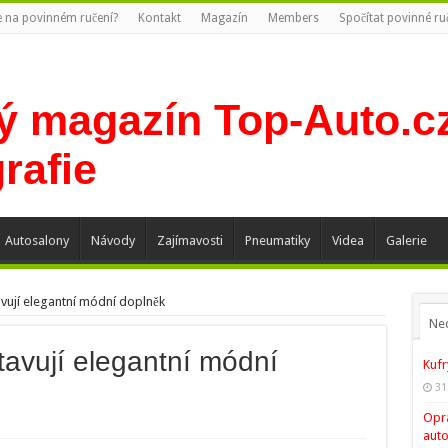
te na povinném ručení?
Kontakt
Magazín
Members
Spočítat povinné ru
Autosalony
Návody
Zajímavosti
Pneumatiky
Videa
Galerie
vují elegantní módní doplněk
Ne
avují elegantní módní
Kufr
31
Opra
auto