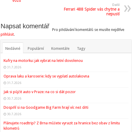
vozů
Další
Ferrari 488 Spider vás chytne a
nepustí
Napsat komentář
Pro přidávání komentářů se musíte nejdříve
přihlásit
.
Nedávné
Populární
Komentáře
Tagy
Kufry na motorku: jak vybrat na letní dovolenou
31.7.2026
Oprava laku a karoserie: kdy se vyplatí autolakovna
31.7.2026
Jak si půjčit auto v Praze: na co si dát pozor
30.7.2026
Dospělí si na Goodgame Big Farm hrají víc než děti
30.7.2026
Plánujete roadtrip? Z Brna můžete vyrazit za hranice bez obav z limitu
kilometrů