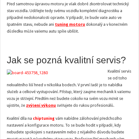
Před samotnou úpravou motoru je však dobré zkontrolovat technický
stav vozidla. Udělejte tedy svému vozidlu kompletní diagnostiku a
případné nedokonalosti opravte. V případě, že bude vaše auto ve
špatném stavu, nebude ani
tuning motoru
dokonalý a v konečném
důsledku může vašemu autu spíše ublížit.
Jak se pozná kvalitní servis?
Kvalitní servis
se od toho
nekvalitního liší hned v několika bodech. V první řadě je to nabídka
služeb a celkové vystupování. Přístup, který zaujme mechanik k vašemu
vozu je stěžejní. Předtím než budete cokoliv na svém vozu měnit se
ujistěte, že
zvýšení výkonu
svěřujete do rukou profesionálů.
Kvalitní díla na
chiptuning
vám nabídne zálohování předchozího
nastavení a konfigurace motoru. To se bude hodit v případě, kdy
nebudete spokojeni s nastavením nebo z nějakého důvodu budete
muset vracet k původnímu stavu vozu. Profesionální mechanik vám