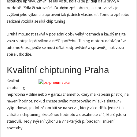
estetické úpravy. Změní se lak vozu, kola či se přidají další prvky v
podobě křídla či nárazníků. Druhým způsobem, jak upravit vůz je
zvýšení jeho výkonu a upravení tak jízdních vlastností. Tomuto způsobu
seřízení vozidla se říká chip tuning.
Druhá možnost zažívá v poslední době velký rozmach a každý majitel
vozu si přeje lepší výkon a nižší spotřebu. Tuning motoru nabízí právě
tuto možnost, jenže se musí dělat zodpovědně a správně, jinak vozu
spíše uškodíte.
Kvalitní chiptuning Praha
Kvalitní
chiptuning
neprobíhá v dílně nebo v garáží známého, který má kapesní přístroj na
měření hodnot. Pokud chcete svého motorového miláčka skutečně
vyšperkovat, je dobré obrátit se na servis, který ví co dělá. Jedině tak
získáte z chiptuning skutečnou hodnotu a dosáhnete cílů, které jste si
stanovili. Tedy zvýšení výkonu a v některých případech i snížení
spotřeby.