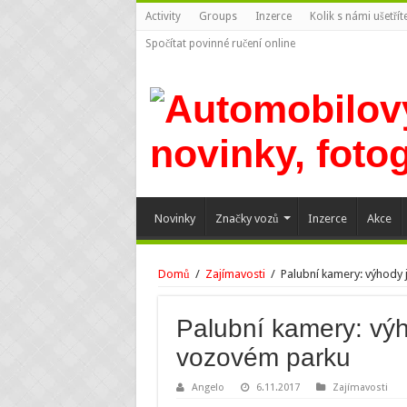
Activity
Groups
Inzerce
Kolik s námi ušetří
Spočítat povinné ručení online
Novinky
Značky vozů
Inzerce
Akce
Domů
/
Zajímavosti
/
Palubní kamery: výhody 
Palubní kamery: výh
vozovém parku
Angelo
6.11.2017
Zajímavosti