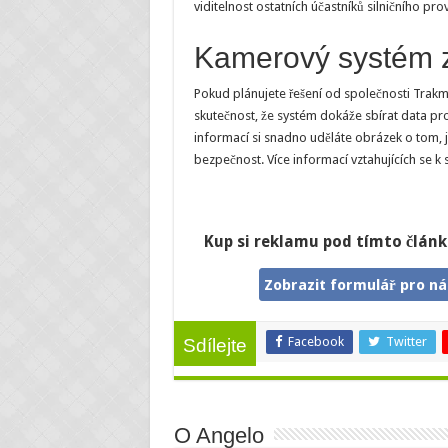
viditelnost ostatních účastníků silničního 
Kamerový systém zho
Pokud plánujete řešení od společnosti Trakm8
skutečnost, že systém dokáže sbírat data pro 
informací si snadno uděláte obrázek o tom, j
bezpečnost. Více informací vztahujících se 
Kup si reklamu pod tímto článk
Zobrazit formulář pro n
Facebook
Twitter
Sdílejte
O Angelo