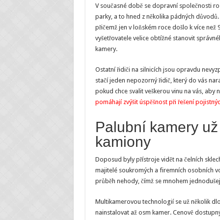
V současné době se dopravní společnosti roz
parky, a to hned z několika pádných důvodů.
přičemž jen v loňském roce došlo k více než 
vyšetřovatele velice obtížné stanovit správné
kamery.
Ostatní řidiči na silnicích jsou opravdu nevy
stačí jeden nepozorný řidič, který do vás nara
pokud chce svalit veškerou vinu na vás, aby 
pomáhají zvýšit úspěšnost při řešení pojistný
Palubní kamery už 
kamiony
Doposud byly přístroje vidět na čelních skle
majitelé soukromých a firemních osobních v
průběh nehody, čímž se mnohem jednodušeji a
Multikamerovou technologií se už několik dl
nainstalovat až osm kamer. Cenově dostupný s