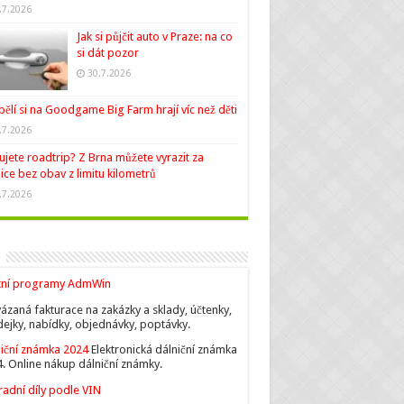
.7.2026
Jak si půjčit auto v Praze: na co
si dát pozor
30.7.2026
ělí si na Goodgame Big Farm hrají víc než děti
.7.2026
ujete roadtrip? Z Brna můžete vyrazit za
ice bez obav z limitu kilometrů
.7.2026
tní programy AdmWin
ázaná fakturace na zakázky a sklady, účtenky,
ejky, nabídky, objednávky, poptávky.
iční známka 2024
Elektronická dálniční známka
. Online nákup dálniční známky.
adní díly podle VIN