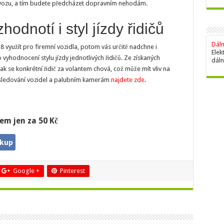
provozu, a tím budete předcházet dopravním nehodám.
dnotí i styl jízdy řidičů
Dáln
 využít pro firemní vozidla, potom vás určitě nadchne i
Elek
vyhodnocení stylu jízdy jednotlivých řidičů. Ze získaných
dáln
ak se konkrétní řidič za volantem chová, což může mít vliv na
k sledování vozidel a palubním kamerám
najdete zde
.
em jen za 50 Kč
ákup
Google +
Pinterest