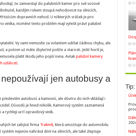
hodují, že zainvestují do palubních kamer pro své vozové
31
 Bohužel, každým rokem stoupá nehodovost na silnicích,
99 tisícům dopravních nehod. U některých srážek je pro
ho viníka, nicméně tento problém mají vyřešit právě palubní
Dosp
zpytatelní. Vy sami nemusíte za volantem udělat žádnou chybu, ale
30
zí, a potom už máte zbytečné potíže a starosti. Ještě horší je,
Plán
nemusela platit škodu jeho pojišťovna. Avšak
palubní kamery
hran
ch událostí
.
22
nepoužívají jen autobusy a
Tip:
Úče
ch především autobusů a kamionů, ale důvěru do nich vkládají i
Prov
ozidel. Důvodů je hned několik. Kamerový systém zaznamená
prod
 rychleji určí opravdový viník.
Dáln
2024
ouhých let zabývá firma
Trakm8
, která umožňuje do automobilu
ystém nejenže nahrává dění na silnicích, ale také zlepšuje
Náhr