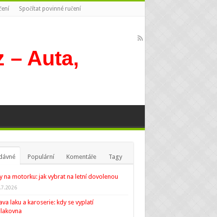
čení
Spočítat povinné ručení
dávné
Populární
Komentáře
Tagy
y na motorku: jak vybrat na letní dovolenou
.7.2026
va laku a karoserie: kdy se vyplatí
lakovna