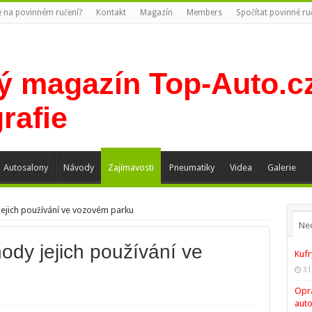
te na povinném ručení?
Kontakt
Magazín
Members
Spočítat povinné ru
Autosalony
Návody
Zajímavosti
Pneumatiky
Videa
Galerie
jejich používání ve vozovém parku
Ne
ody jejich používání ve
Kufr
31
Opra
auto