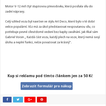
Motor V-12 měl čtyř stupňovou převodovku, která posílala sílu do
zadní nápravy.
Celý vzhled vozu byl navržen ve stylu Art Deco, které bylo v té době
velice populární. Vůz má za úkol představovat nespoutanou sílu, co
potřebuje pevné cílevědomé vedení bez kapky zaváhání. Jak říkal sám
Gabriel Voisin „ Každá část vozu, každý plech na voze, který nemá svojí
úlohu a neplní funkci, nelze považovat za krásný“.
Kup si reklamu pod tímto článkem jen za 50 Kč
Zobrazit formulář pro nákup