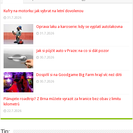
Kufry na motorku: jak vybrat na letní dovolenou
31.7.2026
Oprava laku a karoserie: kdy se vyplatí autolakovna
31.7.2026
Jak si půjčit auto v Praze: na co si dát pozor
30.7.2026
Dospělí si na Goodgame Big Farm hrají víc než děti
30.7.2026
Plánujete roadtrip? Z Brna můžete vyrazit za hranice bez obav z limitu
kilometrů
22.7.2026
Tip: