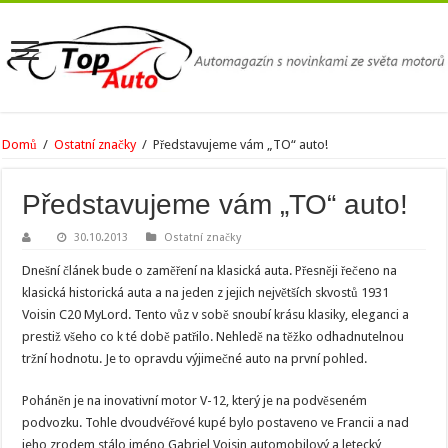
Domů
/
Ostatní značky
/
Představujeme vám „TO“ auto!
Představujeme vám „TO“ auto!
30.10.2013
Ostatní značky
Dnešní článek bude o zaměření na klasická auta. Přesněji řečeno na
klasická historická auta a na jeden z jejich největších skvostů 1931
Voisin C20 MyLord. Tento vůz v sobě snoubí krásu klasiky, eleganci a
prestiž všeho co k té době patřilo. Nehledě na těžko odhadnutelnou
tržní hodnotu. Je to opravdu výjimečné auto na první pohled.
Poháněn je na inovativní motor V-12, který je na podvěseném
podvozku. Tohle dvoudvéřové kupé bylo postaveno ve Francii a nad
jeho zrodem stálo jméno Gabriel Voisin automobilový a letecký