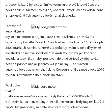
průkopník, který byl více známí ve vzduchu pro své letecké úspěchy
nežli na silnici. Nicméně to byl on, kdo stál u zrodu Avions Voisin jedné
z nejprestižnějších automobilových značek dneška.
Fantastické
auto jakým je
MyLord má motor o objemu 4885 ccm (4,8 litru) V-12 se dvěma
karburátory Cozette. Počet koňských sil se odhaduje na 115 koní a při
3500 otáčkách za minutu, které v té době byli velmi silné a díky lehké
konstrukci dosahoval rychlosti 150 km/h.MyLord byl jen koncept
vozidla, a tedy nikdy nebyl postaven do plné sériové výroby, takže
netřeba připomínat jak je tento vůz jedinečný. Před slavnou
automobilovou aukcí Amelia Island Concours d´Elegance v roce 2010
byl plně restaurován do původního stavu.
Po dlouho
trvající
přebíjené se konečná cena vozu vyšplhala na 2 750 000 dolarů
v dnešním kurzu neuvěřitelných 49 milionů korun a hrdý majitel, který si
nepřál být jmenován, se tímto skvostem mohl odvézt domů.