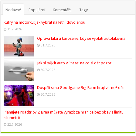
Nedávné
Populární
Komentáře
Tagy
Kufry na motorku: jak vybrat na letní dovolenou
31.7.2026
Oprava laku a karoserie: kdy se vyplatí autolakovna
31.7.2026
Jak si půjčit auto v Praze: na co si dát pozor
30.7.2026
Dospělí si na Goodgame Big Farm hrají víc než děti
30.7.2026
Plánujete roadtrip? Z Brna můžete vyrazit za hranice bez obav z limitu
kilometrů
22.7.2026