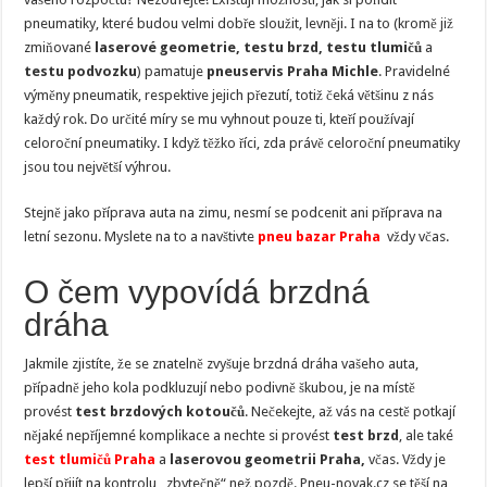
pneumatiky, které budou velmi dobře sloužit, levněji. I na to (kromě již
zmiňované
laserové geometrie, testu brzd, testu tlumičů
a
testu podvozku
) pamatuje
pneuservis Praha Michle
. Pravidelné
výměny pneumatik, respektive jejich přezutí, totiž čeká většinu z nás
každý rok. Do určité míry se mu vyhnout pouze ti, kteří používají
celoroční pneumatiky. I když těžko říci, zda právě celoroční pneumatiky
jsou tou největší výhrou.
Stejně jako příprava auta na zimu, nesmí se podcenit ani příprava na
letní sezonu. Myslete na to a navštivte
pneu bazar Praha
vždy včas.
O čem vypovídá brzdná
dráha
Jakmile zjistíte, že se znatelně zvyšuje brzdná dráha vašeho auta,
případně jeho kola podkluzují nebo podivně škubou, je na místě
provést
test brzdových kotoučů
. Nečekejte, až vás na cestě potkají
nějaké nepříjemné komplikace a nechte si provést
test brzd
, ale také
test tlumičů Praha
a
laserovou geometrii Praha,
včas. Vždy je
lepší přijít na kontrolu „zbytečně“ než pozdě. Pneu-novak.cz se těší na