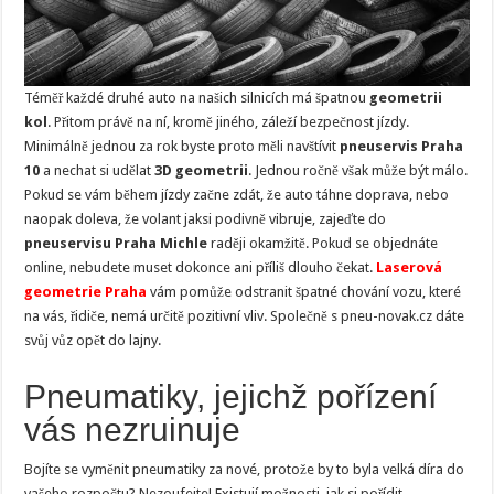
Téměř každé druhé auto na našich silnicích má špatnou
geometrii
kol
. Přitom právě na ní, kromě jiného, záleží bezpečnost jízdy.
Minimálně jednou za rok byste proto měli navštívit
pneuservis Praha
10
a nechat si udělat
3D geometrii
. Jednou ročně však může být málo.
Pokud se vám během jízdy začne zdát, že auto táhne doprava, nebo
naopak doleva, že volant jaksi podivně vibruje, zajeďte do
pneuservisu Praha
Michle
raději okamžitě. Pokud se objednáte
online, nebudete muset dokonce ani příliš dlouho čekat.
Laserová
geometrie Praha
vám pomůže odstranit špatné chování vozu, které
na vás, řidiče, nemá určitě pozitivní vliv. Společně s pneu-novak.cz dáte
svůj vůz opět do lajny.
Pneumatiky, jejichž pořízení
vás nezruinuje
Bojíte se vyměnit pneumatiky za nové, protože by to byla velká díra do
vašeho rozpočtu? Nezoufejte! Existují možnosti, jak si pořídit