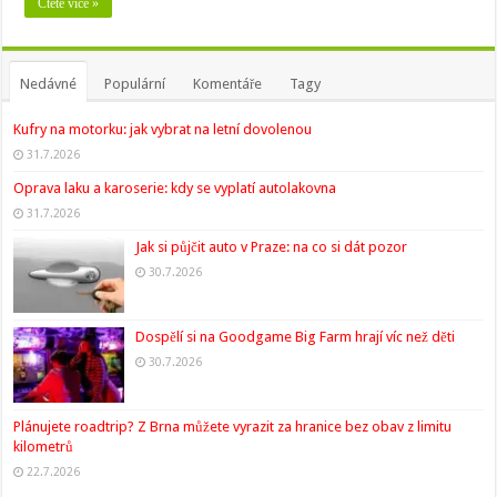
Čtěte více »
Nedávné
Populární
Komentáře
Tagy
Kufry na motorku: jak vybrat na letní dovolenou
31.7.2026
Oprava laku a karoserie: kdy se vyplatí autolakovna
31.7.2026
Jak si půjčit auto v Praze: na co si dát pozor
30.7.2026
Dospělí si na Goodgame Big Farm hrají víc než děti
30.7.2026
Plánujete roadtrip? Z Brna můžete vyrazit za hranice bez obav z limitu
kilometrů
22.7.2026