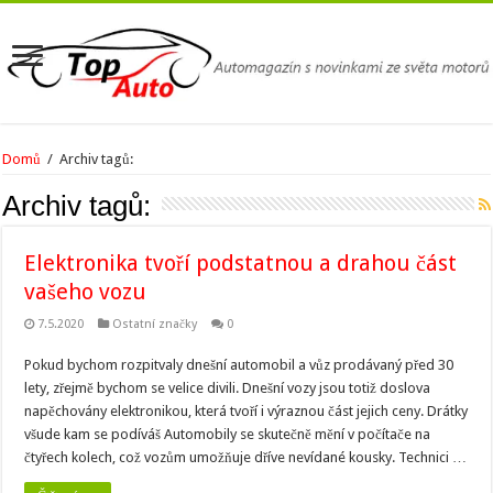
Domů
/
Archiv tagů:
Archiv tagů:
Elektronika tvoří podstatnou a drahou část
vašeho vozu
7.5.2020
Ostatní značky
0
Pokud bychom rozpitvaly dnešní automobil a vůz prodávaný před 30
lety, zřejmě bychom se velice divili. Dnešní vozy jsou totiž doslova
napěchovány elektronikou, která tvoří i výraznou část jejich ceny. Drátky
všude kam se podíváš Automobily se skutečně mění v počítače na
čtyřech kolech, což vozům umožňuje dříve nevídané kousky. Technici …