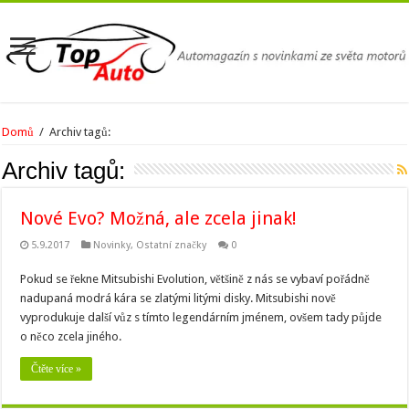
Domů
/
Archiv tagů:
Archiv tagů:
Nové Evo? Možná, ale zcela jinak!
5.9.2017
Novinky
,
Ostatní značky
0
Pokud se řekne Mitsubishi Evolution, většině z nás se vybaví pořádně
nadupaná modrá kára se zlatými litými disky. Mitsubishi nově
vyprodukuje další vůz s tímto legendárním jménem, ovšem tady půjde
o něco zcela jiného.
Čtěte více »