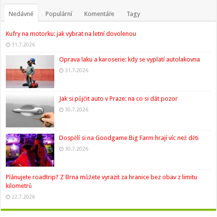
Nedávné
Populární
Komentáře
Tagy
Kufry na motorku: jak vybrat na letní dovolenou
31.7.2026
Oprava laku a karoserie: kdy se vyplatí autolakovna
31.7.2026
Jak si půjčit auto v Praze: na co si dát pozor
30.7.2026
Dospělí si na Goodgame Big Farm hrají víc než děti
30.7.2026
Plánujete roadtrip? Z Brna můžete vyrazit za hranice bez obav z limitu
kilometrů
22.7.2026