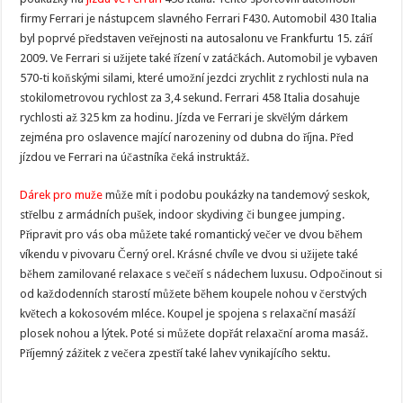
firmy Ferrari je nástupcem slavného Ferrari F430. Automobil 430 Italia
byl poprvé představen veřejnosti na autosalonu ve Frankfurtu 15. září
2009. Ve Ferrari si užijete také řízení v zatáčkách. Automobil je vybaven
570-ti koňskými silami, které umožní jezdci zrychlit z rychlosti nula na
stokilometrovou rychlost za 3,4 sekund. Ferrari 458 Italia dosahuje
rychlosti až 325 km za hodinu. Jízda ve Ferrari je skvělým dárkem
zejména pro oslavence mající narozeniny od dubna do října. Před
jízdou ve Ferrari na účastníka čeká instruktáž.
Dárek pro muže
může mít i podobu poukázky na tandemový seskok,
střelbu z armádních pušek, indoor skydiving či bungee jumping.
Připravit pro vás oba můžete také romantický večer ve dvou během
víkendu v pivovaru Černý orel. Krásné chvíle ve dvou si užijete také
během zamilované relaxace s večeří s nádechem luxusu. Odpočinout si
od každodenních starostí můžete během koupele nohou v čerstvých
květech a kokosovém mléce. Koupel je spojena s relaxační masáží
plosek nohou a lýtek. Poté si můžete dopřát relaxační aroma masáž.
Příjemný zážitek z večera zpestří také lahev vynikajícího sektu.