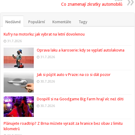
Co znamenají zkratky automobilů
Nedávné
Populární
Komentáře
Tagy
Kufry na motorku: jak vybrat na letní dovolenou
31.7.2026
Oprava laku a karoserie: kdy se vyplatí autolakovna
31.7.2026
Jak si půjčit auto v Praze: na co si dát pozor
30.7.2026
Dospělí si na Goodgame Big Farm hrají víc než děti
30.7.2026
Plánujete roadtrip? Z Brna můžete vyrazit za hranice bez obav z limitu
kilometrů