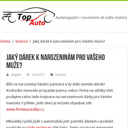
Domů
/
Inzerce
/
Jaký dárek k narozeninám pro Vašeho muže?
Jaký dárek k narozeninám pro Vašeho
muže?
Angelo
10.3.2017
Inzerce
Blíží se narozeniny Vašeho partnera a Vy stále nemáte dárek?
Rozhodně nemusíte propadat panice, neboť Firma na zážitky Vám
poskytne celou řadu inspirace na narozeninové dárky pro Vašeho
manžela či přítele. Ještě dnes je můžete objednat zde
www.firmanazazitky.cz
.
Milovníky rychlé jízdě v automobilu jistě potěšíte dárkem v podobě
poukázky na
jízdu ve Ferrari
458 Italia. Tento sportovní automobil